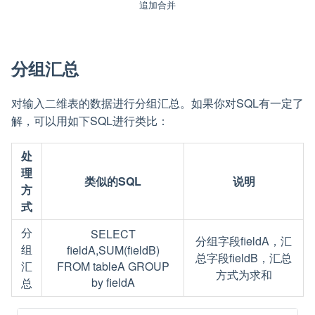
追加合并
分组汇总
对输入二维表的数据进行分组汇总。如果你对SQL有一定了
解，可以用如下SQL进行类比：
处
理
类似的SQL
说明
方
式
分
SELECT
分组字段fieldA，汇
组
fieldA,SUM(fieldB)
总字段fieldB，汇总
汇
FROM tableA GROUP
方式为求和
by fieldA
总