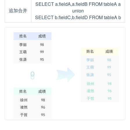
SELECT a.fieldA,a.fieldB FROM tableA a
追加合并
union
SELECT b.fieldC,b.fieldD FROM tableA b