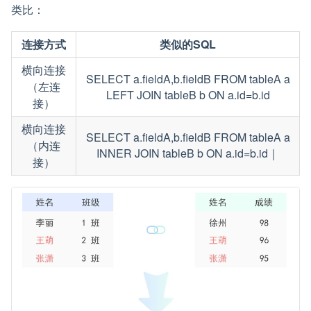
类比：
连接方式
类似的SQL
横向连接
SELECT a.fieldA,b.fieldB FROM tableA a
（左连
LEFT JOIN tableB b ON a.id=b.id
接）
横向连接
SELECT a.fieldA,b.fieldB FROM tableA a
（内连
INNER JOIN tableB b ON a.id=b.id｜
接）