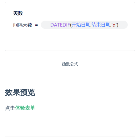
函数公式
效果预览
点击
体验表单