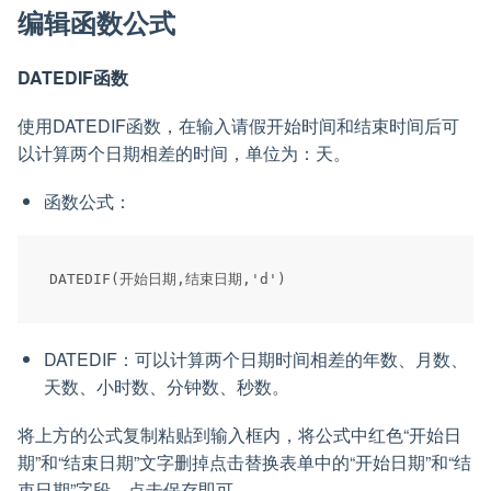
编辑函数公式
DATEDIF函数
使用DATEDIF函数，在输入请假开始时间和结束时间后可
以计算两个日期相差的时间，单位为：天。
函数公式：
DATEDIF：可以计算两个日期时间相差的年数、月数、
天数、小时数、分钟数、秒数。
将上方的公式复制粘贴到输入框内，将公式中红色“开始日
期”和“结束日期”文字删掉点击替换表单中的“开始日期”和“结
束日期”字段，点击保存即可。