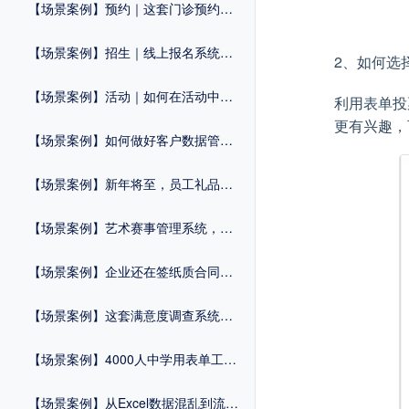
【场景案例】预约｜这套门诊预约系统，助力“医”路畅通
【场景案例】招生｜线上报名系统，让复杂工作变简单
2、如何选
【场景案例】活动｜如何在活动中一站式完成报名+签到+核销？
利用表单投
更有兴趣，
【场景案例】如何做好客户数据管理？这个方法很重要！
【场景案例】新年将至，员工礼品兑换系统，速来get！
【场景案例】艺术赛事管理系统，轻松报考一步到位！
【场景案例】企业还在签纸质合同？2025年，电子合同了解一下？
【场景案例】这套满意度调查系统，让医院服务大升级！
【场景案例】4000人中学用表单工具破解3大招生难题，零代码提效翻倍！
【场景案例】从Excel数据混乱到流程自动化：这家制造企业如何用表单工具实现管理破局？