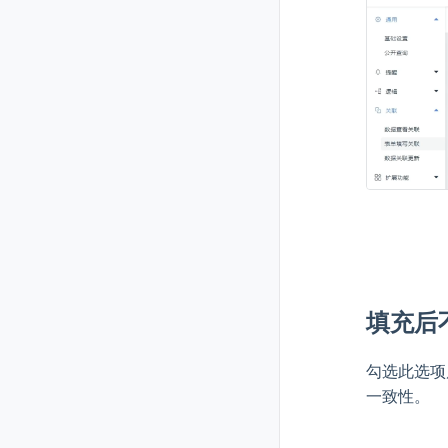
填充后
勾选此选项
一致性。