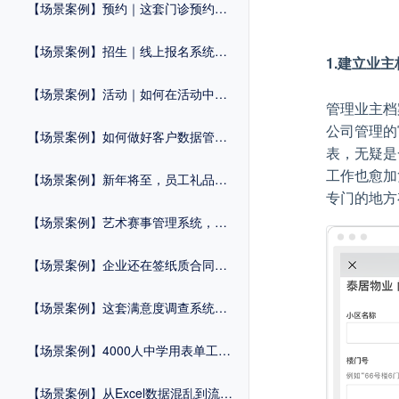
【场景案例】预约｜这套门诊预约系统，助力“医”路畅通
【场景案例】招生｜线上报名系统，让复杂工作变简单
1.建立业
【场景案例】活动｜如何在活动中一站式完成报名+签到+核销？
管理业主档
公司管理的
【场景案例】如何做好客户数据管理？这个方法很重要！
表，无疑是
工作也愈加
【场景案例】新年将至，员工礼品兑换系统，速来get！
专门的地方
【场景案例】艺术赛事管理系统，轻松报考一步到位！
【场景案例】企业还在签纸质合同？2025年，电子合同了解一下？
【场景案例】这套满意度调查系统，让医院服务大升级！
【场景案例】4000人中学用表单工具破解3大招生难题，零代码提效翻倍！
【场景案例】从Excel数据混乱到流程自动化：这家制造企业如何用表单工具实现管理破局？