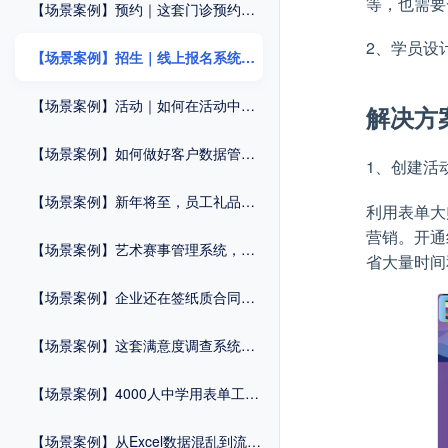
等，也需要
【场景案例】预约｜这套门诊预约系统，助力“医”路畅通
2、学员设
【场景案例】招生｜线上报名系统，让复杂工作变简单
【场景案例】活动｜如何在活动中一站式完成报名+签到+核销？
解决方
【场景案例】如何做好客户数据管理？这个方法很重要！
1、创建活
【场景案例】新年将至，员工礼品兑换系统，速来get！
利用表单大
营销。开通
【场景案例】艺术赛事管理系统，轻松报考一步到位！
省大量时间
【场景案例】企业还在签纸质合同？2025年，电子合同了解一下？
【场景案例】这套满意度调查系统，让医院服务大升级！
【场景案例】4000人中学用表单工具破解3大招生难题，零代码提效翻倍！
【场景案例】从Excel数据混乱到流程自动化：这家制造企业如何用表单工具实现管理破局？