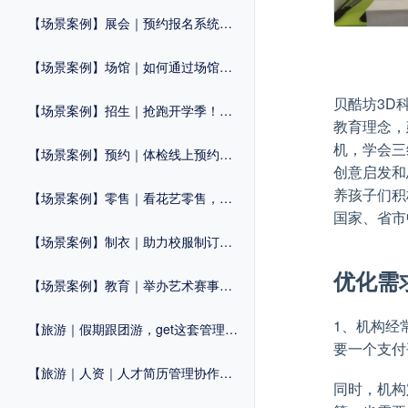
【场景案例】展会｜预约报名系统，优化展会流程，拒绝“忙乱杂”
【场景案例】场馆｜如何通过场馆预约系统提升运营效率？
贝酷坊3D
【场景案例】招生｜抢跑开学季！这套「招生系统」提前收藏
教育理念，
机，学会三
【场景案例】预约｜体检线上预约系统怎么做？
创意启发和
养孩子们积
【场景案例】零售｜看花艺零售，如何打造自己的线上商城？
国家、省市
【场景案例】制衣｜助力校服制订流程化，提高管理效率！
优化需
【场景案例】教育｜举办艺术赛事，这套活动解决方案建议知道！
1、机构经
【旅游｜假期跟团游，get这套管理系统，提升效率不止一点！
要一个支付
【旅游｜人资｜人才简历管理协作工具，让招聘更轻松！
同时，机构