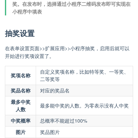
奖。在发布时，选择通过小程序二维码发布即可实现在
小程序中填表
抽奖设置
在表单设置页面>>扩展应用>>小程序抽奖，启用后就可以
开始进行奖项设置了。
自定义奖项名称，比如特等奖、一等奖、
奖项名称
二等奖等
奖品名称
对应的奖品名
最多中奖
最多能中奖的人数。为零表示没有人中奖
人数
中奖概率
总概率不能超过100%
图片
奖品图片