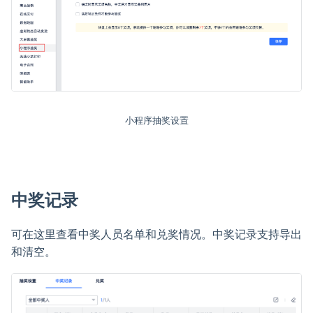
小程序抽奖设置
中奖记录
可在这里查看中奖人员名单和兑奖情况。中奖记录支持导出
和清空。