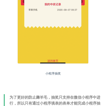
小程序抽奖
为了更好的防止薅羊毛，抽奖只支持在微信小程序中进
行，所以只有通过小程序填表的表单才能完成小程序抽