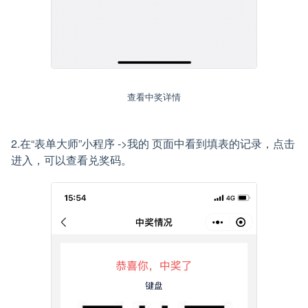
查看中奖详情
2.在“表单大师”小程序 ->我的 页面中看到填表的记录，点击
进入，可以查看兑奖码。