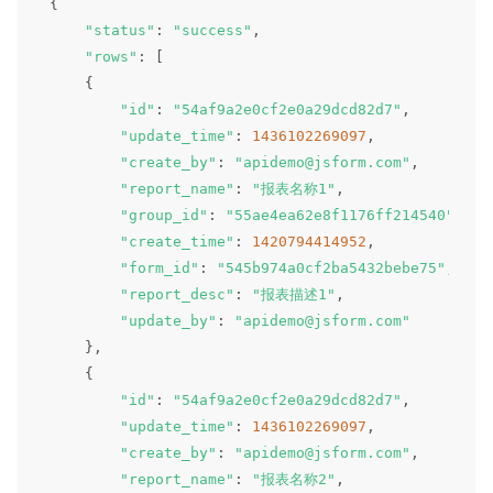
{
"status"
:
"success"
,
"rows"
:
[
{
"id"
:
"54af9a2e0cf2e0a29dcd82d7"
,
"update_time"
:
1436102269097
,
"create_by"
:
"apidemo@jsform.com"
,
"report_name"
:
"报表名称1"
,
"group_id"
:
"55ae4ea62e8f1176ff214540"
,
"create_time"
:
1420794414952
,
"form_id"
:
"545b974a0cf2ba5432bebe75"
,
"report_desc"
:
"报表描述1"
,
"update_by"
:
"apidemo@jsform.com"
}
,
{
"id"
:
"54af9a2e0cf2e0a29dcd82d7"
,
"update_time"
:
1436102269097
,
"create_by"
:
"apidemo@jsform.com"
,
"report_name"
:
"报表名称2"
,