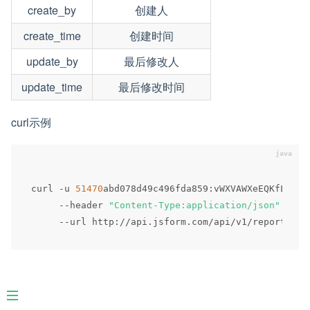
create_by
创建人
create_time
创建时间
update_by
最后修改人
update_time
最后修改时间
curl示例
curl 
-
u 
51470
abd078d49c496fda859
:
vWXVAWXeEQKfLlerF
--
header 
"Content-Type:application/json"
 \

--
url http
:
/
/
api
.
jsform
.
com
/
api
/
v1
/
reportlist