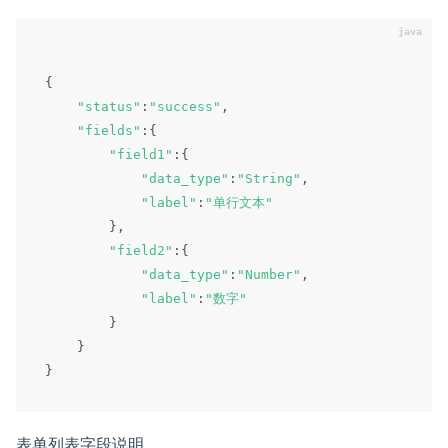
{
"status"
:
"success"
,
"fields"
:
{
"field1"
:
{
"data_type"
:
"String"
,
"label"
:
"单行文本"
}
,
"field2"
:
{
"data_type"
:
"Number"
,
"label"
:
"数字"
}
}
}
表单列表字段说明