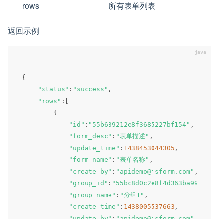
rows
所有表单列表
返回示例
{
"status"
:
"success"
,
"rows"
:
[
{
"id"
:
"55b639212e8f3685227bf154"
,
"form_desc"
:
"表单描述"
,
"update_time"
:
1438453044305
,
"form_name"
:
"表单名称"
,
"create_by"
:
"apidemo@jsform.com"
,
"group_id"
:
"55bc8d0c2e8f4d363ba991c9"
,
"group_name"
:
"分组1"
,
"create_time"
:
1438005537663
,
"update_by"
:
"apidemo@jsform.com"