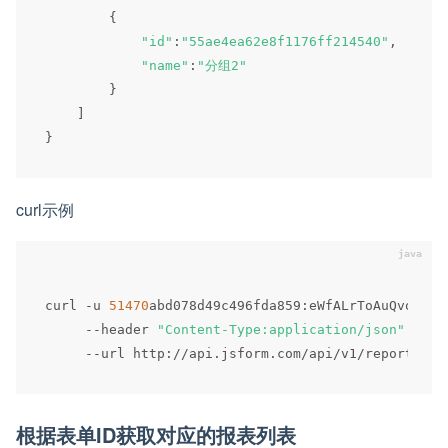
{
"id"
:
"55ae4ea62e8f1176ff214540"
,
"name"
:
"分组2"
}
]
}
curl示例
curl 
-
u 
51470
abd078d49c496fda859
:
eWfALrToAuQvo47zD
--
header 
"Content-Type:application/json"
 \

--
url http
:
/
/
api
.
jsform
.
com
/
api
/
v1
/
report
/
根据表单ID获取对应的报表列表