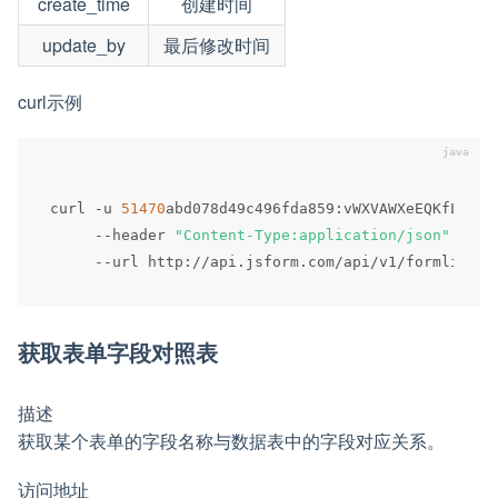
create_time
创建时间
update_by
最后修改时间
curl示例
curl 
-
u 
51470
abd078d49c496fda859
:
vWXVAWXeEQKfLlerF
--
header 
"Content-Type:application/json"
 \

--
url http
:
/
/
api
.
jsform
.
com
/
api
/
v1
/
formlist
/
5
获取表单字段对照表
描述
获取某个表单的字段名称与数据表中的字段对应关系。
访问地址