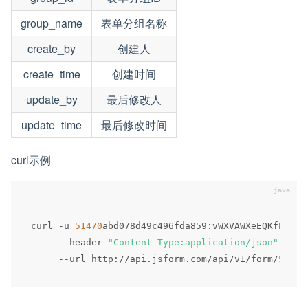
group_name
表单分组名称
create_by
创建人
create_time
创建时间
update_by
最后修改人
update_time
最后修改时间
curl示例
curl 
-
u 
51470
abd078d49c496fda859
:
vWXVAWXeEQKfLlerF
--
header 
"Content-Type:application/json"
 \

--
url http
:
/
/
api
.
jsform
.
com
/
api
/
v1
/
form
/
55