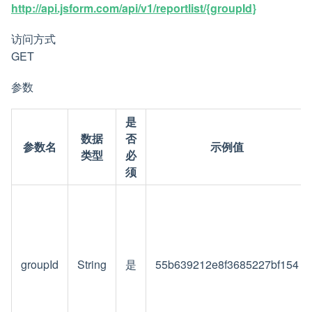
http://api.jsform.com/api/v1/reportlist/{groupId}
访问方式
GET
参数
是
数据
否
参数名
示例值
类型
必
须
groupId
String
是
55b639212e8f3685227bf154