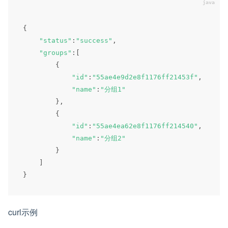
{
"status"
:
"success"
,
"groups"
:
[
{
"id"
:
"55ae4e9d2e8f1176ff21453f"
,
"name"
:
"分组1"
}
,
{
"id"
:
"55ae4ea62e8f1176ff214540"
,
"name"
:
"分组2"
}
]
}
curl示例