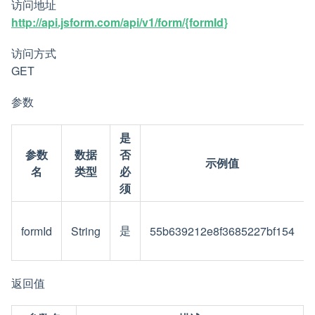
访问地址
http://api.jsform.com/api/v1/form/{formId}
访问方式
GET
参数
是
参数
数据
否
示例值
名
类型
必
须
是
formId
String
55b639212e8f3685227bf154
返回值