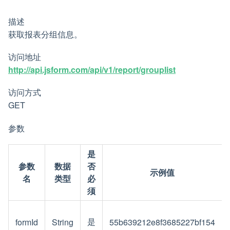
描述
获取报表分组信息。
访问地址
http://api.jsform.com/api/v1/report/grouplist
访问方式
GET
参数
是
参数
数据
否
示例值
名
类型
必
须
是
formId
String
55b639212e8f3685227bf154