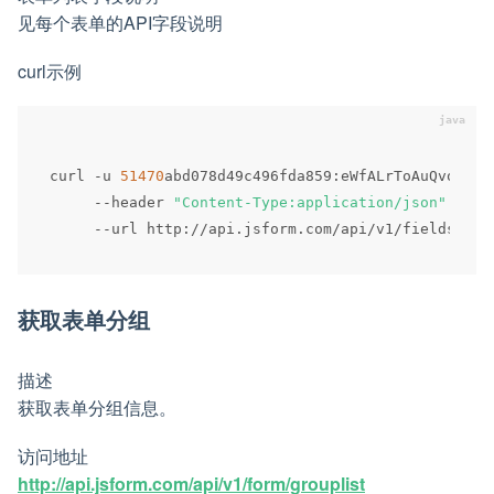
见每个表单的API字段说明
curl示例
curl 
-
u 
51470
abd078d49c496fda859
:
eWfALrToAuQvo47zD
--
header 
"Content-Type:application/json"
 \

--
url http
:
/
/
api
.
jsform
.
com
/
api
/
v1
/
fields
/
558
获取表单分组
描述
获取表单分组信息。
访问地址
http://api.jsform.com/api/v1/form/grouplist