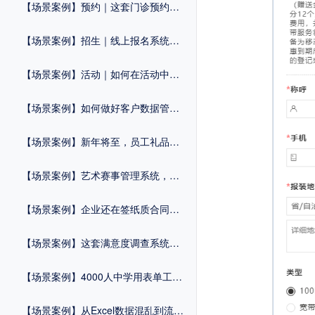
【场景案例】预约｜这套门诊预约系统，助力“医”路畅通
【场景案例】招生｜线上报名系统，让复杂工作变简单
【场景案例】活动｜如何在活动中一站式完成报名+签到+核销？
【场景案例】如何做好客户数据管理？这个方法很重要！
【场景案例】新年将至，员工礼品兑换系统，速来get！
【场景案例】艺术赛事管理系统，轻松报考一步到位！
【场景案例】企业还在签纸质合同？2025年，电子合同了解一下？
【场景案例】这套满意度调查系统，让医院服务大升级！
【场景案例】4000人中学用表单工具破解3大招生难题，零代码提效翻倍！
【场景案例】从Excel数据混乱到流程自动化：这家制造企业如何用表单工具实现管理破局？