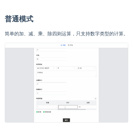
普通模式
简单的加、减、乘、除四则运算，只支持数字类型的计算。