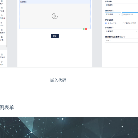
嵌入代码
例表单