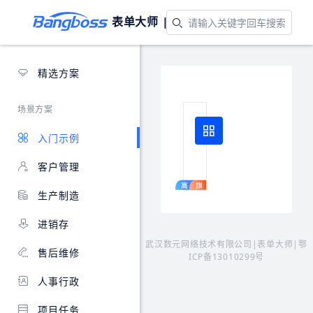
表单大师 |
应用模板
精选方案
场景方案
高级功能演示
入门示例
涵
盖
客户管理
所
有
生产制造
高
级
进销存
功
能
武汉数元网络技术有限公司|表单大师|
鄂
售后维修
讲
ICP备13010299号
解
人事行政
与
演
示，
项目任务