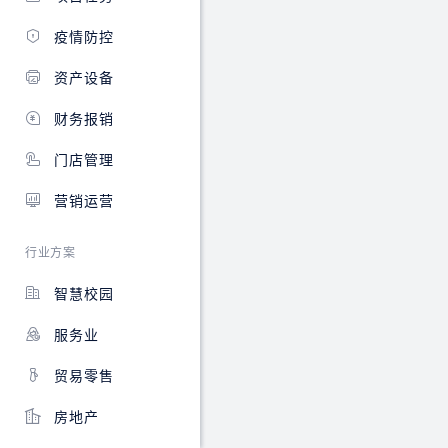
方
便
疫情防控
帮
助
资产设备
用
户
财务报销
更
集
门店管理
中
的
营销运营
了
解
行业方案
高
级
智慧校园
功
能。
服务业
贸易零售
房地产