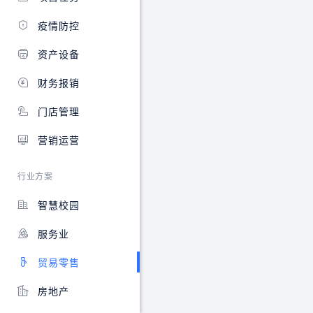
线
下
包
报
就
括
疫情防控
修、
近
在
智
量
线
资产设备
能
体
收
派
等
款、
财务报销
单、
功
订
现
能，
单
门店管理
场
实
统
服
现
计、
营销运营
务、
皮
会
维
鞋
员
行业方案
修
手
管
进
工
理、
智慧校园
度
定
商
跟
制
品
服务业
踪、
流
促
服
程
销、
务
化
报
贸易零售
网
管
表
点
理。
分
房地产
管
析