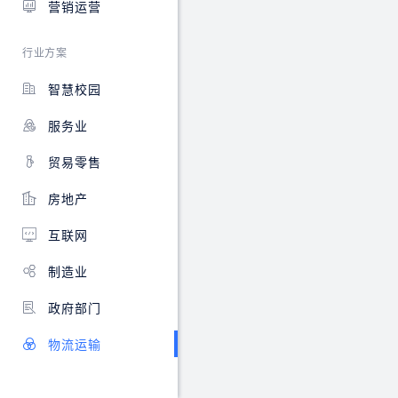
营销运营
在
线
申
行业方案
请、
流
智慧校园
程
审
服务业
批、
车
贸易零售
辆
使
房地产
用
情
互联网
况
等
制造业
功
能。
政府部门
物流运输