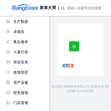
入门示例
表单大师 |
应用模板
客户管理
生产制造
进销存
售后维修
公司车辆管理
对
人事行政
企
业
项目任务
车
辆
疫情防控
进
行
资产设备
统
武汉数元网络技术有限公司|表单大师|
鄂
一
ICP备13010299号
财务报销
管
理，
门店管理
支
持