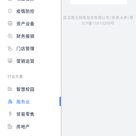
式
值、
在
堂
物
消
线
订
疫情防控
业
费。
约
餐
武汉数元网络技术有限公司|表单大师|
鄂
管
消
课
问
资产设备
ICP备13010299号
理，
费
系
题
模
后
统，
支
财务报销
板
实
线
持
内
时
上
手
门店管理
容
更
预
机
丰
新
约，
和
营销运营
富。
会
智
电
包
员
能
脑
含
行业方案
余
签
点
数
额。
课
餐
据
智慧校园
销
退
报
课、
餐
表、
服务业
营
自
租
销
动
户
短
统
贸易零售
管
信、
计
理、
数
每
房地产
物
据
个