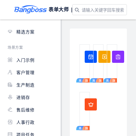
表单大师 |
应用模板
精选方案
场景方案
会员充值消费
健身房预
订
入门示例
实
适
有
现
用
效
客户管理
会
于
解
员
健
决
生产制造
线
身
企
上
房
事
进销存
缴
瑜
业
物业管理
费
伽
单
适
售后维修
管
馆
位
用
理，
舞
员
于
人事行政
在
蹈
工
住
线
室
的
宅
充
的
食
项目任务