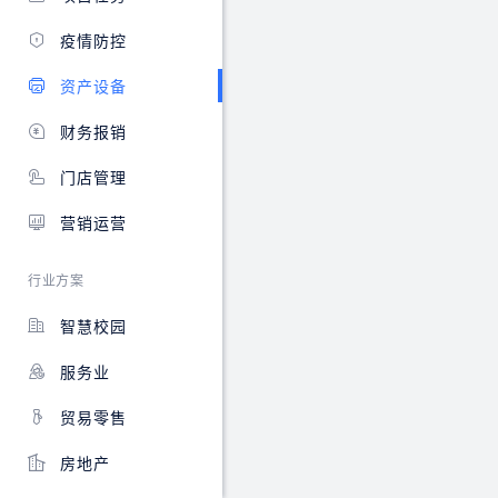
析
理
行
预
等，
统
疫情防控
警
方
一
等
便
管
资产设备
全
及
理。
生
时
资
财务报销
命
发
产
周
现
状
门店管理
期
并
态
管
解
自
营销运营
理
决
动
难
企
更
行业方案
题。
业
新、
存
盘
智慧校园
在
点。
的
服务业
安
全
问
贸易零售
题。
房地产