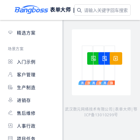
表单大师 |
应用模板
精选方案
场景方案
设备管理
电梯维修保
资产
入门示例
解
包
对
决
括
企
客户管理
设
电
业
备
梯
资
生产制造
档
维
产
案、
护、
的
进销存
巡
报
采
检、
修、
购、
武汉数元网络技术有限公司|表单大师|
鄂
售后维修
报
备
使
ICP备13010299号
修、
品
用
人事行政
保
备
流
养、
件
程
分
管
进
项目任务