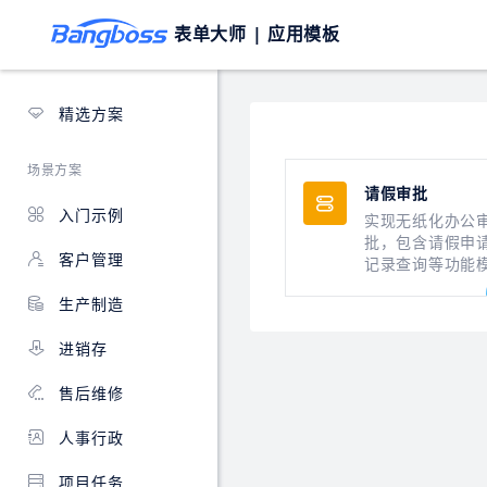
表单大师 |
应用模板
精选方案
场景方案
请假审批
入门示例
实现无纸化办公
批，包含请假申
客户管理
记录查询等功能
块，也可根据实
生产制造
务自行调整。
进销存
售后维修
人事行政
项目任务