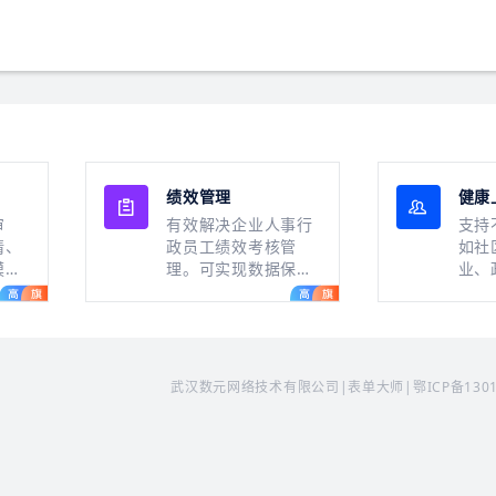
绩效管理
健康
审
有效解决企业人事行
支持
请、
政员工绩效考核管
如社
模
理。可实现数据保
业、
际业
存、查看、分部门评
康情
分、计分统计等功
析。
能。
武汉数元网络技术有限公司|表单大师|
鄂ICP备130