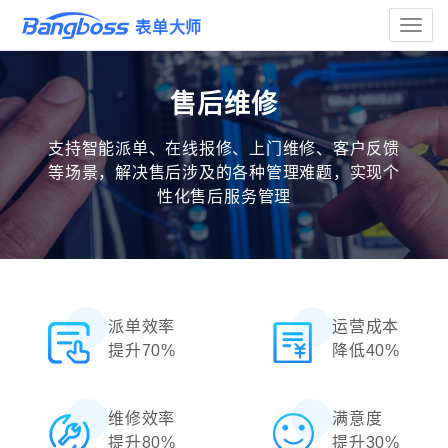
Toggle
表单大师
naviga
售后维修
支持智能派单、在线报修、上门维修、客户反馈
等场景，解决售后涉及的各种管理难题，实现个
性化售后服务管理
派单效率
运营成本
提升70%
降低40%
维修效率
满意度
提升80%
提升30%