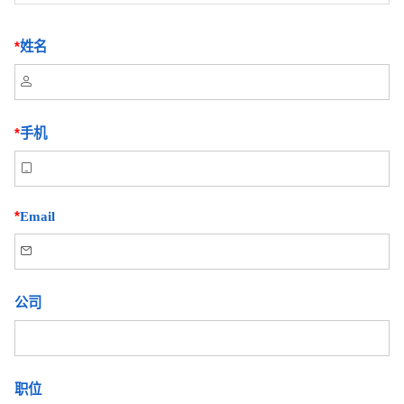
*
姓名

*
手机

*
Email

公司
职位