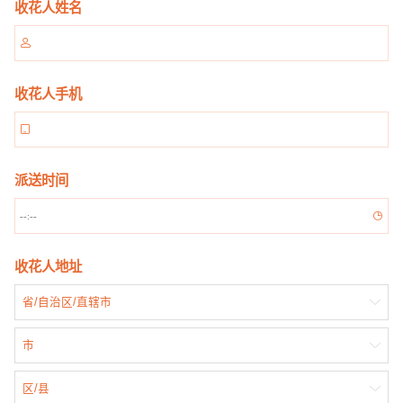
收花人姓名

收花人手机

派送时间

收花人地址
省/自治区/直辖市

市

区/县
