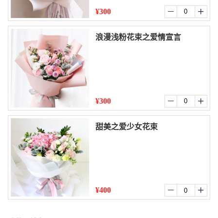
¥300


浪漫浅粉花束之爱情宣言
¥300


甜美之爱少女花束
¥400

