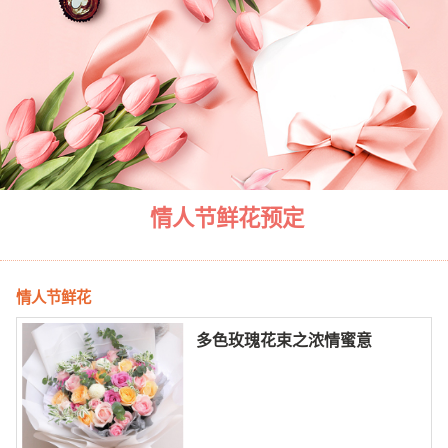
情人节鲜花预定
情人节鲜花
多色玫瑰花束之浓情蜜意