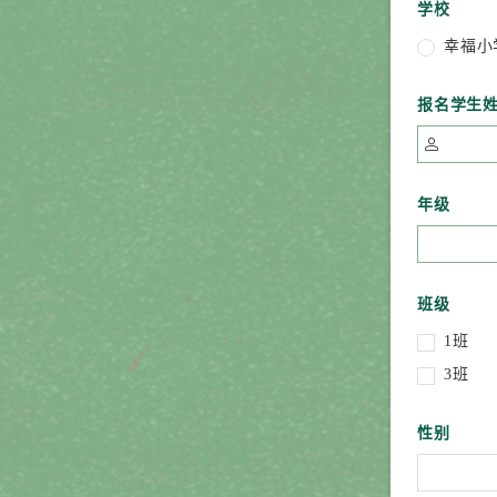
学校
幸福小
报名学生

年级
班级
1班
3班
性别