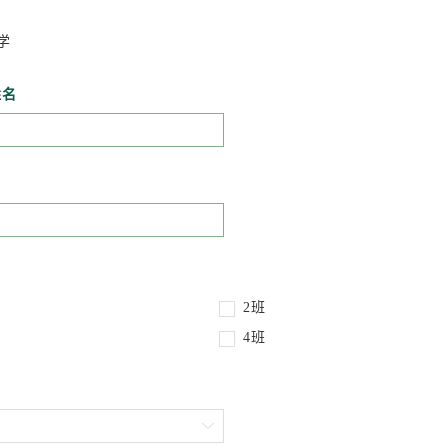
学
姓名
2班
4班
