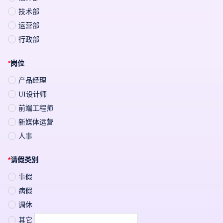
技术部
运营部
行政部
*
岗位
产品经理
UI设计师
前端工程师
新媒体运营
人事
*
请假类别
事假
病假
调休
其它