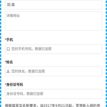
区/县

*
手机

*
姓名

*
身份证号码
根据国家实名制要求，自2017年9月21日起，宽带新入网的用