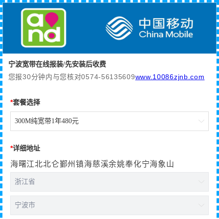
宁波宽带在线报装/先安装后收费
您报30分钟内与您核对0574-56135609
www.10086zjnb.com
*
套餐选择
300M纯宽带1年480元

*
详细地址
海曙江北北仑鄞州镇海慈溪余姚奉化宁海象山
浙江省

宁波市
