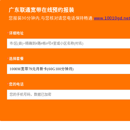
广东联通宽带在线预约报装
您报装30分钟内,与您核对请您电话保持畅通.
www.10010gd.ne
*
详细地址
*
选择套餐
1000M宽带79元月新卡(60G100分钟月)
*
您的电话