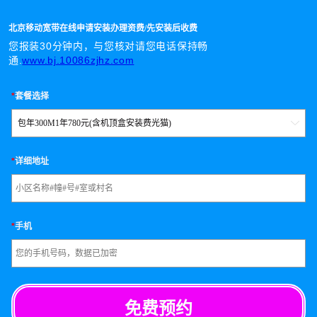
北京移动宽带在线申请安装办理资费/先安装后收费
您报装30分钟内，与您核对请您电话保持畅
通.
www.bj.10086zjhz.com
*
套餐选择
包年300M1年780元(含机顶盒安装费光猫)

*
详细地址
*
手机